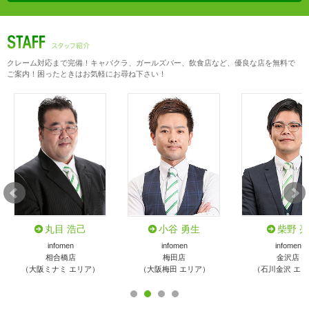
クレーム対応まで完備！キャバクラ、ガールズバー、飲食店など、優良な店を無料で
ご案内！困ったときはお気軽にお尋ね下さい！
丸目 浩己
小谷 勇生
柴野 亮
infomen
infomen
infomen
相合橋店
梅田店
金沢店
（大阪ミナミ エリア）
（大阪梅田 エリア）
（石川金沢 エ